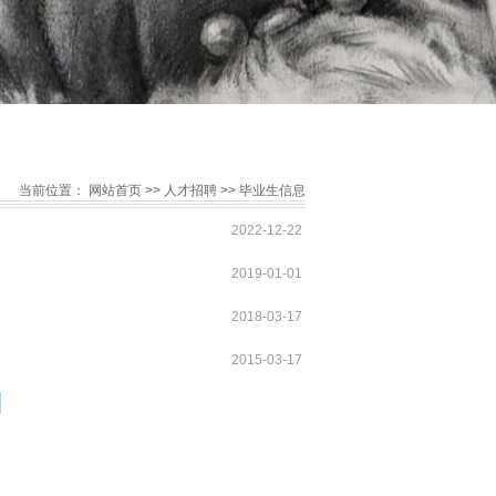
当前位置：
网站首页
>>
人才招聘
>>
毕业生信息
2022-12-22
2019-01-01
2018-03-17
2015-03-17