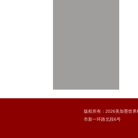
版权所有：2026美加墨世界杯(F
市新一环路北段6号