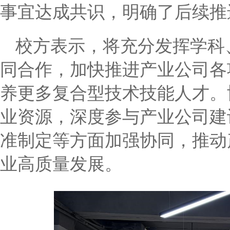
事宜达成共识，明确了后续推
校方表示，将充分发挥学科
同合作，加快推进产业公司各
养更多复合型技术技能人才。
业资源，深度参与产业公司建
准制定等方面加强协同，推动
业高质量发展。