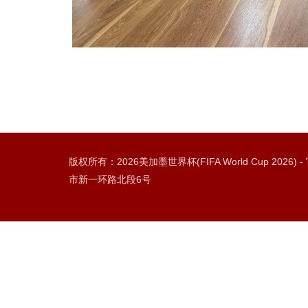
版权所有：2026美加墨世界杯(FIFA World Cup 2026
市新一环路北段6号