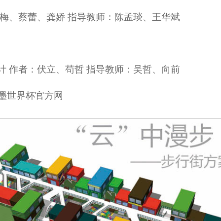
雪梅、蔡蕾、龚娇 指导教师：陈孟琰、王华斌
计 作者：伏立、苟哲 指导教师：吴哲、向前
加墨世界杯官方网