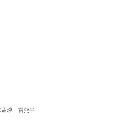
陈孟琰、雷燕平