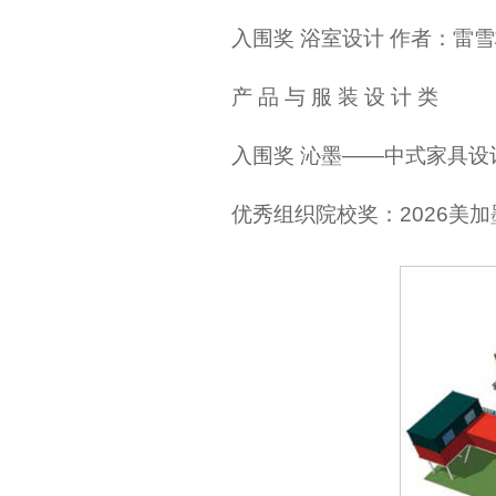
入围奖 浴室设计 作者：雷
产 品 与 服 装 设 计 类
入围奖 沁墨——中式家具设
优秀组织院校奖：2026美